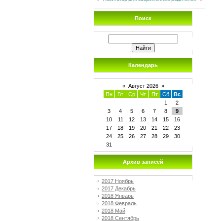
Поиск
Календарь
«
Август 2026
»
Пн
Вт
Ср
Чт
Пт
Сб
Вс
1
2
3
4
5
6
7
8
9
10
11
12
13
14
15
16
17
18
19
20
21
22
23
24
25
26
27
28
29
30
31
Архив записей
2017 Ноябрь
2017 Декабрь
2018 Январь
2018 Февраль
2018 Май
2018 Сентябрь