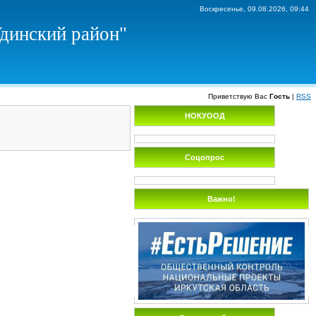
Воскресенье, 09.08.2026, 09:44
Удинский район"
Приветствую Вас
Гость
|
RSS
НОКУООД
Соцопрос
Важно!