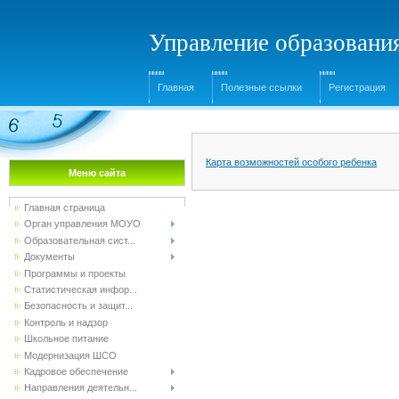
Управление образовани
Главная
Полезные ссылки
Регистрация
Карта возможностей особого ребенка
Меню сайта
Главная страница
Орган управления МОУО
Образовательная сист...
Документы
Программы и проекты
Статистическая инфор...
Безопасность и защит...
Контроль и надзор
Школьное питание
Модернизация ШСО
Кадровое обеспечение
Направления деятельн...