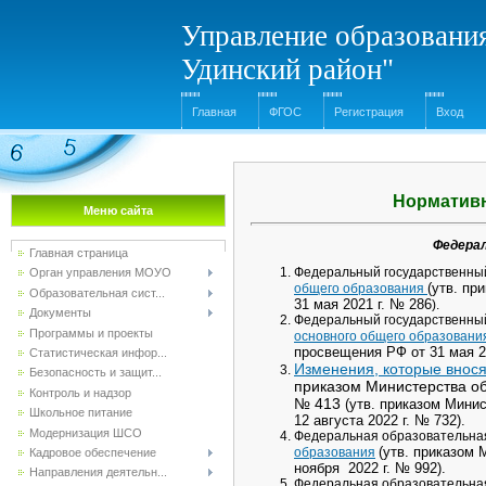
Управление образования
Удинский район"
Главная
ФГОС
Регистрация
Вход
Норматив
Меню сайта
Федера
Главная страница
Федеральный государственны
Орган управления МОУО
(утв. пр
общего образования
Образовательная сист...
31 мая 2021 г. № 286
).
Документы
Федеральный государственны
Программы и проекты
основного общего образовани
просвещения РФ от 31 мая 20
Статистическая инфор...
Изменения, которые внос
Безопасность и защит...
приказом Министерства обр
Контроль и надзор
№ 413
(утв. приказом Мини
Школьное питание
12 августа 2022 г. № 732).
Модернизация ШСО
Федеральная образовательна
(утв. приказом
образования
Кадровое обеспечение
ноября 2022 г. № 992).
Направления деятельн...
Федеральная образовательна