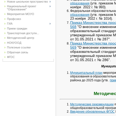
Новое школьное пространство
(утв. приказом
образования
Национальный проект
ноября 2022 г. № 993).
"Образование"
Федеральная образовательна
Мероприятия МОУО
(утв. приказом
образования
23 ноября 2022 г. № 1014).
Профсоюз
Приказ Министерства прос
ГИА
568
"О внесении изменени
Прием граждан
образовательный стандарт
Транспортная доступн...
утвержденный приказом М
Методический центр
от 31.05.2021 г. № 287".
Приказ Министерства прос
НОКУООД
569
"О внесении изменени
Полезные ссылки
образовательный стандарт
Обратная связь
утвержденный приказом М
ФГОС
от 31.05.2021 г. № 286".
Муницип
Муниципальный план
меропри
образования в образовательн
(утв.
при
района до 2025 года
Методичес
Методические рекомендации
п
общеобразовательной програ
Введение обновленных ФГОС