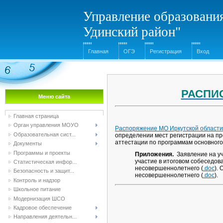
Управление образования
Удинский район"
Главная
ОГЭ
Регистрация
Вход
РАСПИ
Меню сайта
Главная страница
Орган управления МОУО
Распоряжение МО Иркутской области 
Образовательная сист...
определении мест регистрации на пр
аттестации по программам основного 
Документы
Программы и проекты
Приложения.
Заявление на уч
участие в итоговом собеседова
Статистическая инфор...
несовершеннолетнего (
.doc
).
Безопасность и защит...
несовершеннолетнего (
.doc
).
Контроль и надзор
Школьное питание
Модернизация ШСО
Кадровое обеспечение
Направления деятельн...